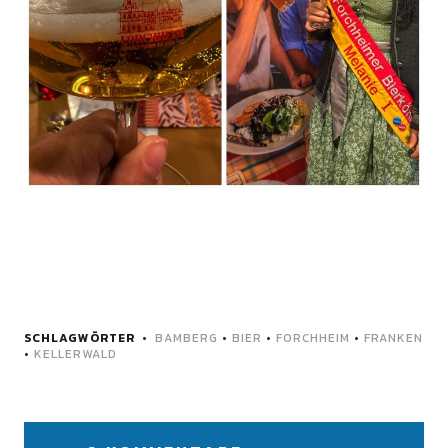
SCHLAGWÖRTER
BAMBERG
•
BIER
•
FORCHHEIM
•
FRANKEN
•
KELLERWALD