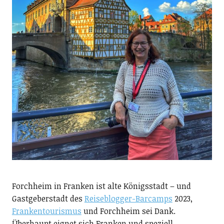
Forchheim in Franken ist alte Königsstadt – und
Gastgeberstadt des
Reiseblogger-Barcamps
2023,
Frankentourismus
und Forchheim sei Dank.
Überhaupt eignet sich Franken und speziell