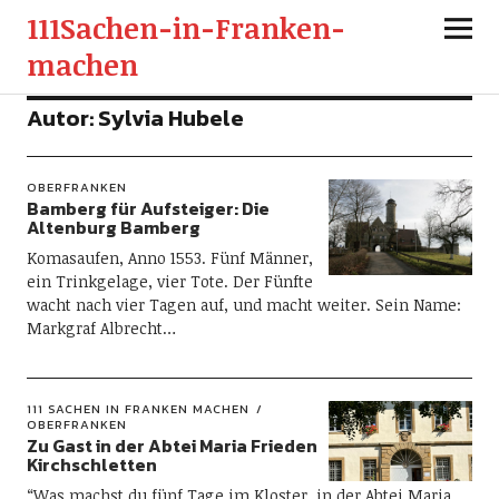
111Sachen-in-Franken-
machen
Autor:
Sylvia Hubele
OBERFRANKEN
Bamberg für Aufsteiger: Die
Altenburg Bamberg
Komasaufen, Anno 1553. Fünf Männer,
ein Trinkgelage, vier Tote. Der Fünfte
wacht nach vier Tagen auf, und macht weiter. Sein Name:
Markgraf Albrecht…
111 SACHEN IN FRANKEN MACHEN
OBERFRANKEN
Zu Gast in der Abtei Maria Frieden
Kirchschletten
“Was machst du fünf Tage im Kloster, in der Abtei Maria