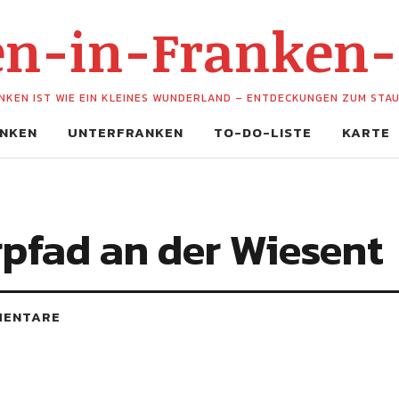
hen-in-Franken
NKEN IST WIE EIN KLEINES WUNDERLAND – ENTDECKUNGEN ZUM STA
NKEN
UNTERFRANKEN
TO-DO-LISTE
KARTE
pfad an der Wiesent
MENTARE