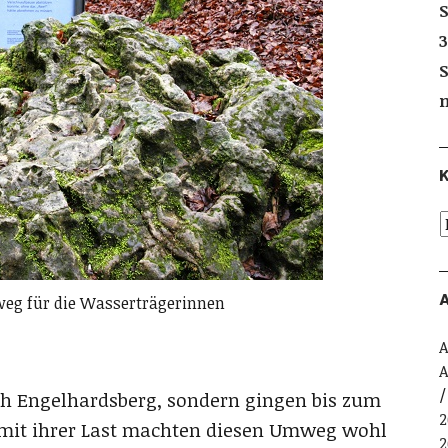
S
3
S
K
A
eg für die Wasserträgerinnen
A
A
h Engelhardsberg, sondern gingen bis zum
2
 mit ihrer Last machten diesen Umweg wohl
2