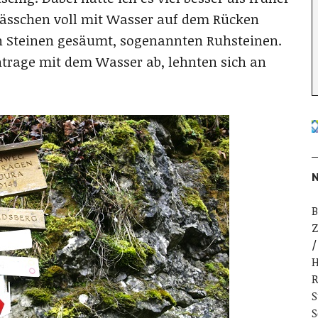
 Fässchen voll mit Wasser auf dem Rücken
n Steinen gesäumt, sogenannten Ruhsteinen.
entrage mit dem Wasser ab, lehnten sich an
N
B
Z
H
R
S
S