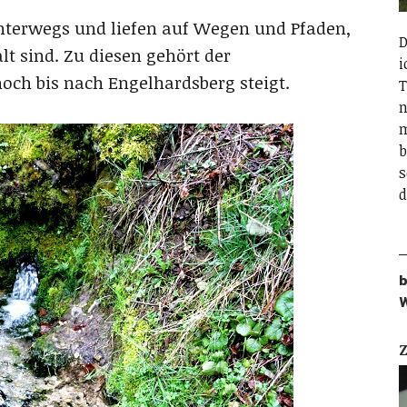
nterwegs und liefen auf Wegen und Pfaden,
D
t sind. Zu diesen gehört der
i
hoch bis nach Engelhardsberg steigt.
T
n
m
b
s
d
b