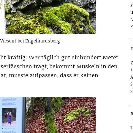
s
u
N
F
iesent bei Engelhardsberg
T
t kräftig: Wer täglich gut einhundert Meter
Z
sserfässchen trägt, bekommt Muskeln in den
at, musste aufpassen, dass er keinen
A
S
S
T