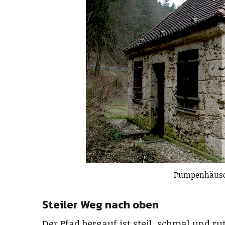
Pumpenhäusc
Steiler Weg nach oben
Der Pfad bergauf ist steil, schmal und rut