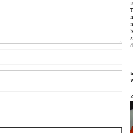
i
T
n
m
b
s
d
b