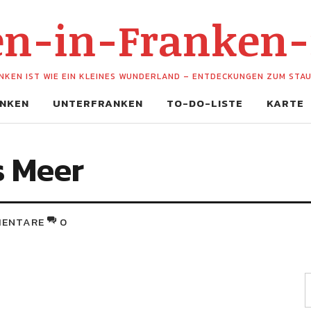
hen-in-Franken
NKEN IST WIE EIN KLEINES WUNDERLAND – ENTDECKUNGEN ZUM STA
NKEN
UNTERFRANKEN
TO-DO-LISTE
KARTE
s Meer
ENTARE
0