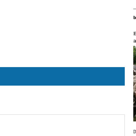
b
E
D