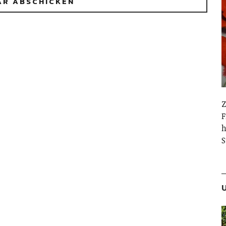
Z
F
h
S
U