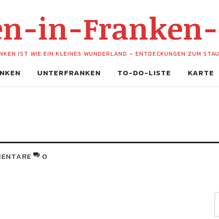
hen-in-Franken
NKEN IST WIE EIN KLEINES WUNDERLAND – ENTDECKUNGEN ZUM STA
NKEN
UNTERFRANKEN
TO-DO-LISTE
KARTE
ENTARE
0