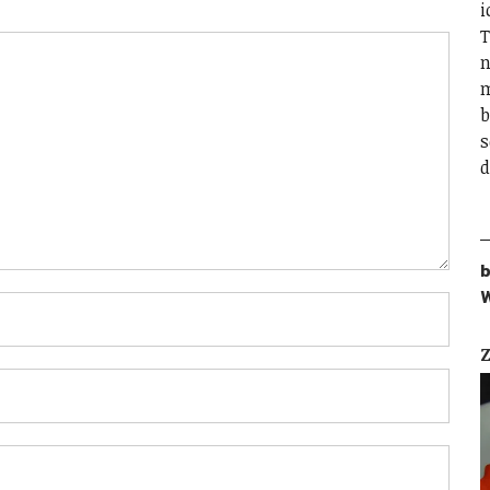
i
T
n
m
b
s
d
b