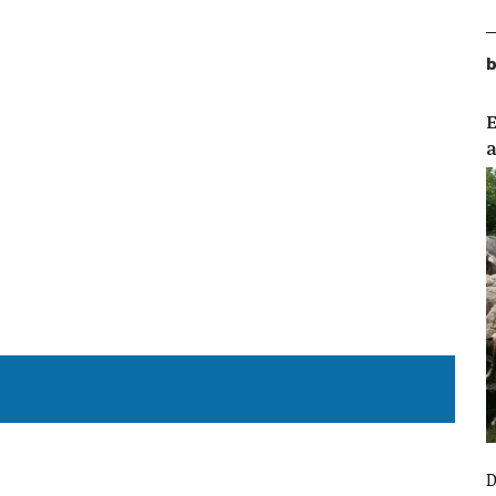
b
E
D