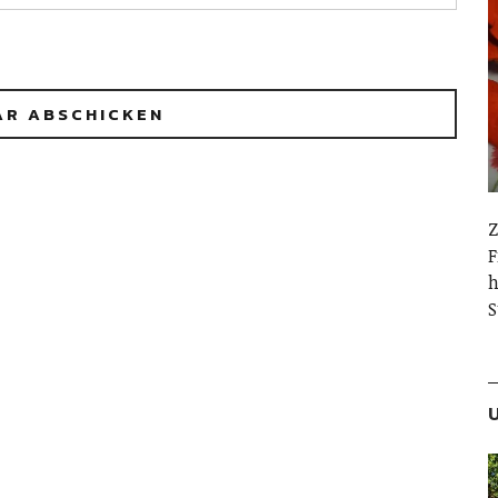
Z
F
h
S
U